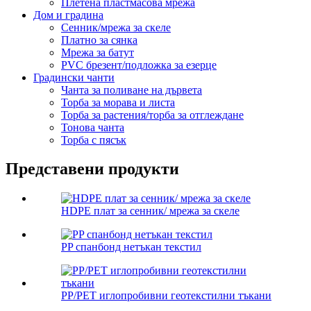
Плетена пластмасова мрежа
Дом и градина
Сенник/мрежа за скеле
Платно за сянка
Мрежа за батут
PVC брезент/подложка за езерце
Градински чанти
Чанта за поливане на дървета
Торба за морава и листа
Торба за растения/торба за отглеждане
Тонова чанта
Торба с пясък
Представени продукти
HDPE плат за сенник/ мрежа за скеле
PP спанбонд нетъкан текстил
PP/PET иглопробивни геотекстилни тъкани