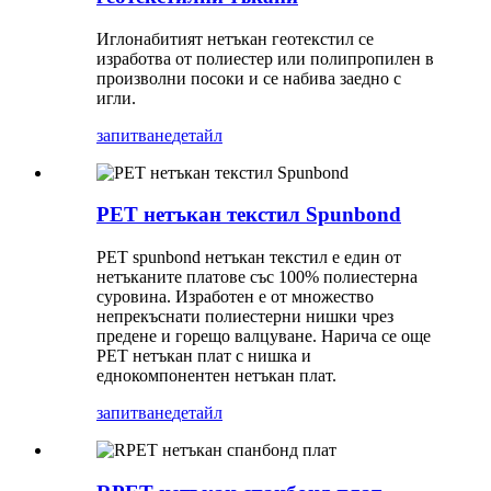
Иглонабитият нетъкан геотекстил се
изработва от полиестер или полипропилен в
произволни посоки и се набива заедно с
игли.
запитване
детайл
PET нетъкан текстил Spunbond
PET spunbond нетъкан текстил е един от
нетъканите платове със 100% полиестерна
суровина. Изработен е от множество
непрекъснати полиестерни нишки чрез
предене и горещо валцуване. Нарича се още
PET нетъкан плат с нишка и
еднокомпонентен нетъкан плат.
запитване
детайл