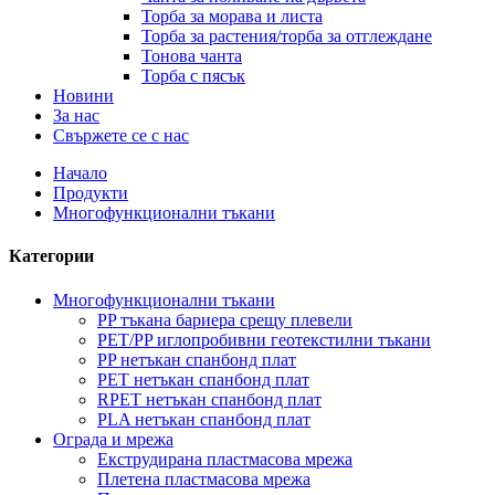
Торба за морава и листа
Торба за растения/торба за отглеждане
Тонова чанта
Торба с пясък
Новини
За нас
Свържете се с нас
Начало
Продукти
Многофункционални тъкани
Категории
Многофункционални тъкани
PP тъкана бариера срещу плевели
PET/PP иглопробивни геотекстилни тъкани
PP нетъкан спанбонд плат
PET нетъкан спанбонд плат
RPET нетъкан спанбонд плат
PLA нетъкан спанбонд плат
Ограда и мрежа
Екструдирана пластмасова мрежа
Плетена пластмасова мрежа