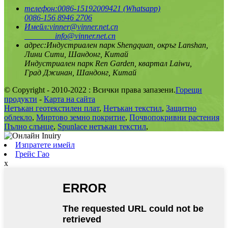
телефон:
0086-15192009421 (Whatsapp)
0086-156 8946 2706
Имейл:
vinner@vinner.net.cn
info@vinner.net.cn
адрес:
Индустриален парк Shengquan, окръг Lanshan,
Лини Сити, Шандонг, Китай
Индустриален парк Ren Garden, квартал Laiwu,
Град Джинан, Шандонг, Китай
© Copyright - 2010-2022 : Всички права запазени.
Горещи
продукти
-
Карта на сайта
Нетъкан геотекстилен плат
,
Нетъкан текстил
,
Защитно
облекло
,
Миртово земно покритие
,
Почвопокривни растения
Пълно слънце
,
Spunlace нетъкан текстил
,
Изпратете имейл
Грейс Гао
x