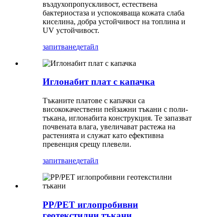
въздухопропускливост, естествена
бактериостаза и успокояваща кожата слаба
киселина, добра устойчивост на топлина и
UV устойчивост.
запитване
детайл
Иглонабит плат с капачка
Тъканите платове с капачки са
висококачествени пейзажни тъкани с поли-
тъкана, иглонабита конструкция. Те запазват
почвената влага, увеличават растежа на
растенията и служат като ефективна
превенция срещу плевели.
запитване
детайл
PP/PET иглопробивни
геотекстилни тъкани