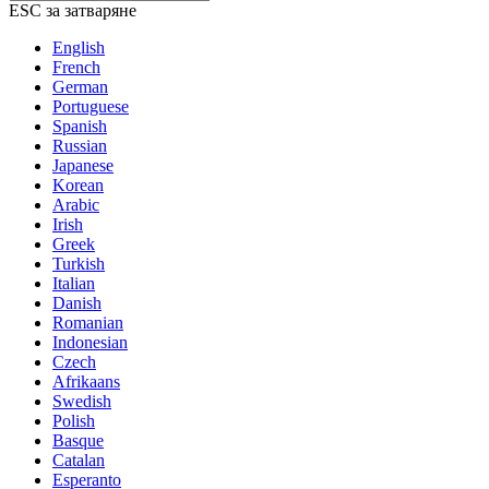
ESC за затваряне
English
French
German
Portuguese
Spanish
Russian
Japanese
Korean
Arabic
Irish
Greek
Turkish
Italian
Danish
Romanian
Indonesian
Czech
Afrikaans
Swedish
Polish
Basque
Catalan
Esperanto