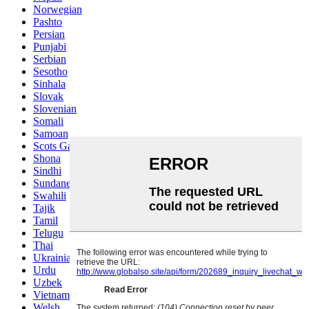
Norwegian
Pashto
Persian
Punjabi
Serbian
Sesotho
Sinhala
Slovak
Slovenian
Somali
Samoan
Scots Gaelic
Shona
Sindhi
Sundanese
Swahili
Tajik
Tamil
Telugu
Thai
Ukrainian
Urdu
Uzbek
Vietnamese
Welsh