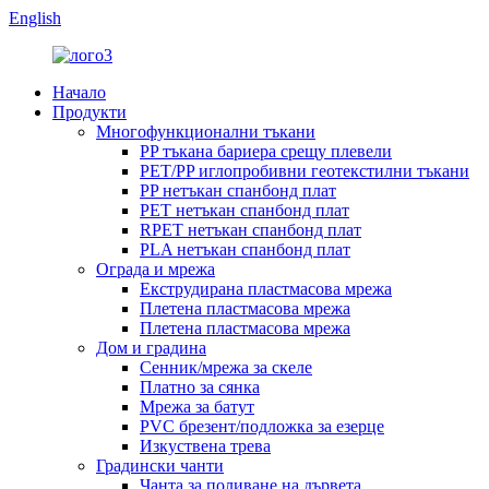
English
Начало
Продукти
Многофункционални тъкани
PP тъкана бариера срещу плевели
PET/PP иглопробивни геотекстилни тъкани
PP нетъкан спанбонд плат
PET нетъкан спанбонд плат
RPET нетъкан спанбонд плат
PLA нетъкан спанбонд плат
Ограда и мрежа
Екструдирана пластмасова мрежа
Плетена пластмасова мрежа
Плетена пластмасова мрежа
Дом и градина
Сенник/мрежа за скеле
Платно за сянка
Мрежа за батут
PVC брезент/подложка за езерце
Изкуствена трева
Градински чанти
Чанта за поливане на дървета