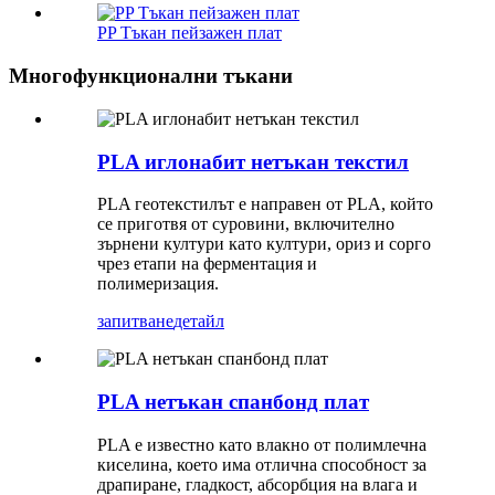
PP Тъкан пейзажен плат
Многофункционални тъкани
PLA иглонабит нетъкан текстил
PLA геотекстилът е направен от PLA, който
се приготвя от суровини, включително
зърнени култури като култури, ориз и сорго
чрез етапи на ферментация и
полимеризация.
запитване
детайл
PLA нетъкан спанбонд плат
PLA е известно като влакно от полимлечна
киселина, което има отлична способност за
драпиране, гладкост, абсорбция на влага и