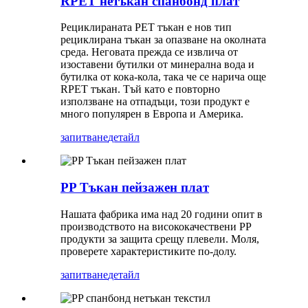
RPET нетъкан спанбонд плат
Рециклираната PET тъкан е нов тип
рециклирана тъкан за опазване на околната
среда. Неговата прежда се извлича от
изоставени бутилки от минерална вода и
бутилка от кока-кола, така че се нарича още
RPET тъкан. Тъй като е повторно
използване на отпадъци, този продукт е
много популярен в Европа и Америка.
запитване
детайл
PP Тъкан пейзажен плат
Нашата фабрика има над 20 години опит в
производството на висококачествени PP
продукти за защита срещу плевели. Моля,
проверете характеристиките по-долу.
запитване
детайл